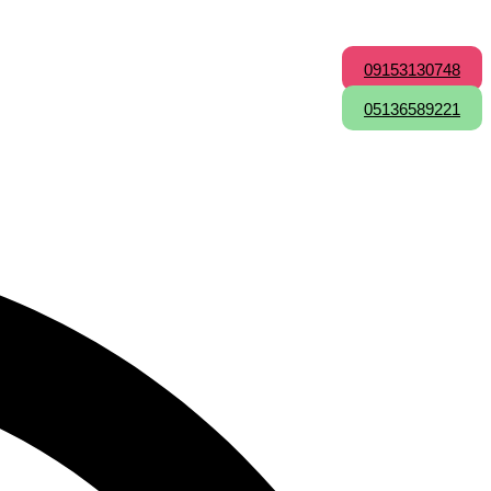
09153130748
05136589221