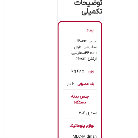
توضیحات
تکمیلی
ابعاد
عرض 120cm
سفارشی، طول
440cmسفارشی،
ارتفاع 210cm
وزن
485 kg
باد مصرفی
6 بار
جنس بدنه
دستگاه
استیل ۳۰۴
لوازم پنوماتیک
MLC-Midman