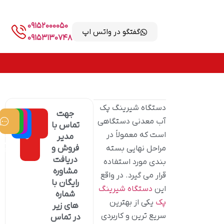
09152000050
گفتگو در واتس اپ
09153130748
دستگاه شیرینگ پک
جهت
مدیر
مدیر
کانا
050
و
این
آب معدنی دستگاهی
تماس با
فروش
کارخان
تلگر
(مهند
است که معمولاً در
مدیر
رضا
فروش و
مراحل نهایی بسته
نیازمن
دریافت
بندی مورد استفاده
مشاوره
قرار می گیرد. در واقع
رایگان با
این
دستگاه شیرینگ
شماره
پک
یکی از بهترین
های زیر
سریع ترین و کاربردی
در تماس