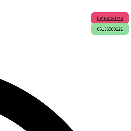
09153130748
05136589221